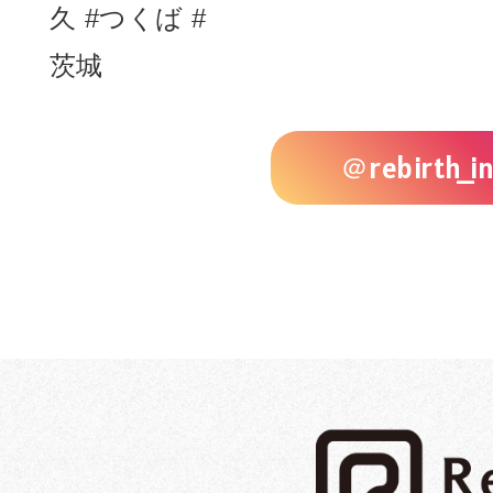
＠rebirth_in