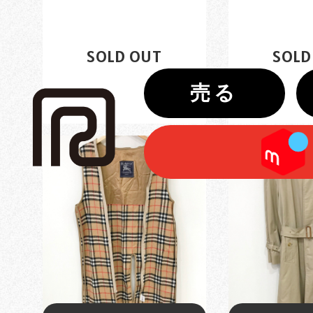
WESTOVER...
BURBE
¥10,000
¥10
SOLD OUT
SOLD
売る