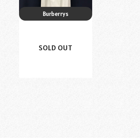
Burberrys
Burberry...
¥12,800
SOLD OUT