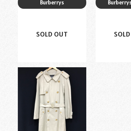
Burberrys
Burberry
英国製 Burb...
英国製 B
¥3,800
¥18
SOLD OUT
SOLD