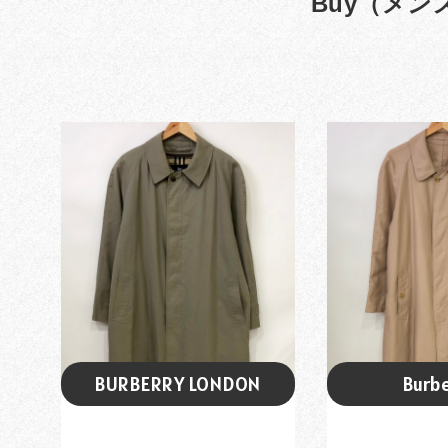
Buy（メン
BURBERRY LONDON
Burb
英国製 BURB...
英国製 B