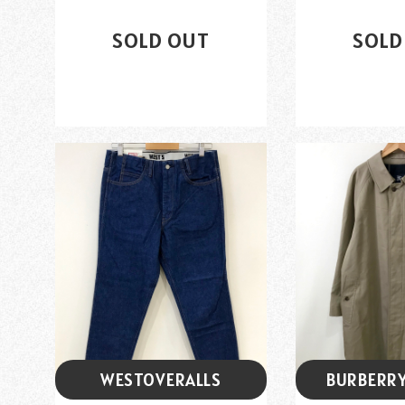
¥15,000
¥13
SOLD OUT
SOLD
WESTOVERALLS
BURBERR