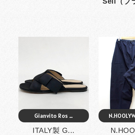
Sell（
Gianvito Ros …
N.HOOLY
ITALY製 G...
N.HOO