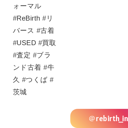
＠rebirth_in