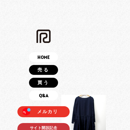
HOME
売る
買う
Q&A
メルカリ
サイト開設記念