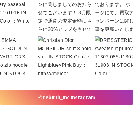
＠rebirth_inc Instagram