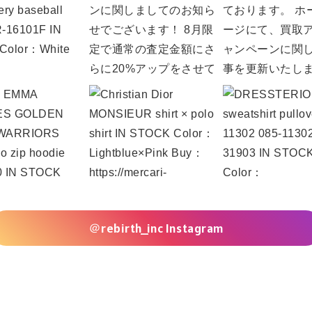
＠rebirth_inc Instagram