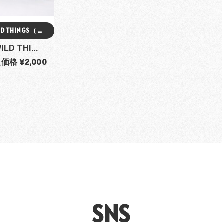
LD THINGS（ …
ILD THI...
価格 ¥2,000
SNS