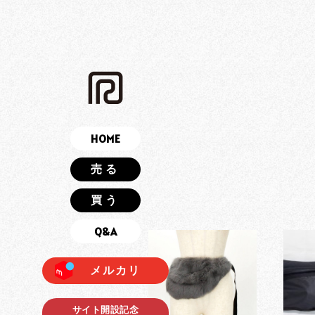
HOME
売る
買う
Q&A
メルカリ
サイト開設記念