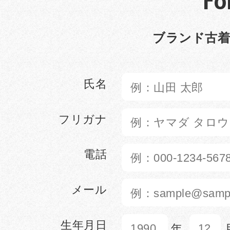
Fo
ブランド古着
氏名
フリガナ
電話
メール
生年月日
年