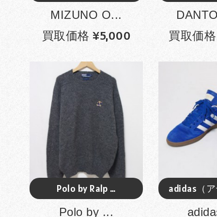
MIZUNO O...
DANTO
買取価格 ¥5,000
買取価格 ¥
Polo by Ralp …
adidas（
Polo by ...
adida