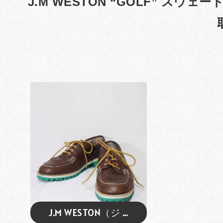
J.M WESTON “GOLF” スウェ
J.M WESTON（ジ …